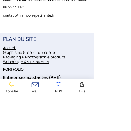
droit à une utilisation 
06 68 72 09 89
commerciale.
contact@framboisepetillante.fr
PLAN DU SITE
Accueil
Graphisme & identité visuelle
Packaging & Photographie produits
Webdesign & site internet
PORTFOLIO
Entreprises existantes (PME)
Le Bonheur des Ogres
Appeler
Mail
RDV
Avis
La Ferme des Histoires Mélangées
Rey Générez-Vous
Ty Algues
Atelier 144-DV
A2R Reprographie
Forthemis
La Fruitière de Colpo
Pikou Panez
La Laiterie de Kerguillet