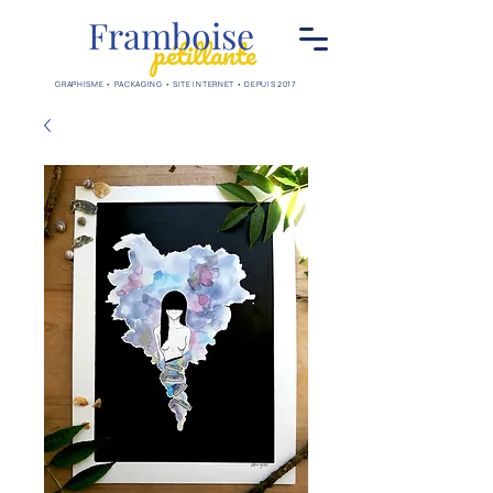
Framboise
pétillante
GRAPHISME • PACKAGING • SITE INTERNET • DEPUIS 2017