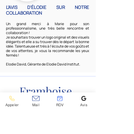
L'AVIS D'ÉLODIE SUR NOTRE
COLLABORATION
Un grand merci à Marie pour son
professionnalisme, une très belle rencontre et
collaboration !
Je souhaitais trouver un logo original et des visuels
élégants et elle a su trouver dès le départ la bonne
idée. Talentueuse et très à l'écoute de vos goûts et
de vos attentes, je vous la recommande les yeux
fermés !
Elodie David, Gérante de Elodie David Institut.
Framboise
pétillante
Appeler
Mail
RDV
Avis
GRAPHISME • PACKAGING • WEBDESIGN• DEPUIS 2017
Secrétariat ouvert du lundi au vendredi de 9h - 16h30
06 68 72 09 89