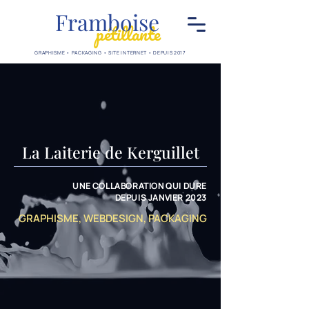
Framboise
pétillante
GRAPHISME • PACKAGING • SITE INTERNET • DEPUIS 2017
La Laiterie de Kerguillet
UNE COLLABORATION QUI DURE
DEPUIS JANVIER 2023
GRAPHISME, WEBDESIGN, PACKAGING