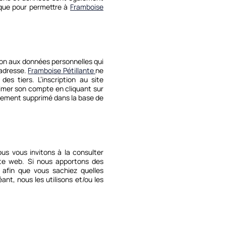
i que pour permettre à
Framboise
tion aux données personnelles qui
 adresse.
Framboise Pétillante
ne
s tiers. L’inscription au site
primer son compte en cliquant sur
uement supprimé dans la base de
ous vous invitons à la consulter
site web. Si nous apportons des
 afin que vous sachiez quelles
nt, nous les utilisons et/ou les