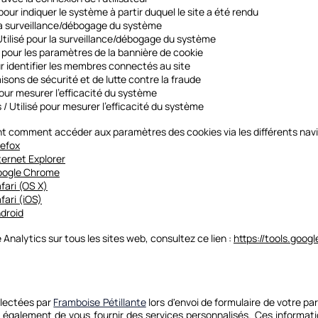
pour indiquer le système à partir duquel le site a été rendu
 la surveillance/débogage du système
tilisé pour la surveillance/débogage du système
sé pour les paramètres de la bannière de cookie
ur identifier les membres connectés au site
aisons de sécurité et de lutte contre la fraude
pour mesurer l'efficacité du système
 / Utilisé pour mesurer l'efficacité du système
ent comment accéder aux paramètres des cookies via les différents nav
refox
ernet Explorer
oogle Chrome
fari (OS X)
ari (iOS)
droid
 Analytics sur tous les sites web, consultez ce lien :
https://tools.goo
llectées par
Framboise Pétillante
lors d'envoi de formulaire de votre pa
 également de vous fournir des services personnalisés. Ces informa