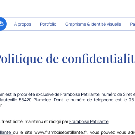
À propos
Portfolio
Graphisme & Identité Visuelle
Pa
olitique de confidentiali
om
est la propriété exclusive de Framboise Pétillante, numéro de Siret 
Hauteville 56420 Plumelec. Dont le numéro de téléphone est le 06
r
.fr
est édité, maintenu et rédigé par
Framboise Pétillante
illante
ou le site
www.framboisepetillante.fr,
vous pouvez vous adre