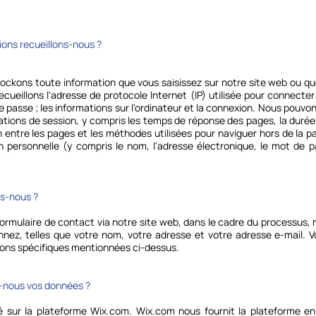
ions recueillons-nous ?
ockons toute information que vous saisissez sur notre site web ou q
cueillons l'adresse de protocole Internet (IP) utilisée pour connecter v
de passe ; les informations sur l'ordinateur et la connexion. Nous pouvons
ations de session, y compris les temps de réponse des pages, la durée 
on entre les pages et les méthodes utilisées pour naviguer hors de la
on personnelle (y compris le nom, l'adresse électronique, le mot de 
nous ?​​
rmulaire de contact via notre site web, dans le cadre du processus, n
nez, telles que votre nom, votre adresse et votre adresse e-mail. V
isons spécifiques mentionnées ci-dessus.
ous vos données ?​​
é sur la plateforme Wix.com. Wix.com nous fournit la plateforme e