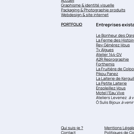
Accueil
Graphisme & identité visuelle
Packaging & Photographie produits
Webdesign & site internet
PORTFOLIO
Entreprises exis
Le Bonheur des Ogr
La Ferme des Histoi
Rey Générez-Vous
Ty Algues
Atelier 144-DV
A2R Reprographie
Forthemis
La Fruitière de Colpo
Pikou Panez
La Laiterie de Kerguil
La Petite Laiterie
Ensoleillez-Vous
Motel l'Eau Vive
Ateliers Levenez
à v
​Ô Sulis Bijoux
à venir
Qui suis-je ?
Mentions Légal
Contact
Politiques de Co