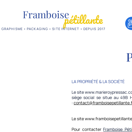
Framboise
pétillante
GRAPHISME • PACKAGING • SITE INTERNET • DEPUIS 2017
P
LA PROPRIÉTÉ & LA SOCIÉTÉ
Le site
www.marieroypressac.c
siège social se situe au 49B 
:
contact@framboisepetillante.f
Le site
www.framboisepetillante
Pour contacter
Framboise Pét