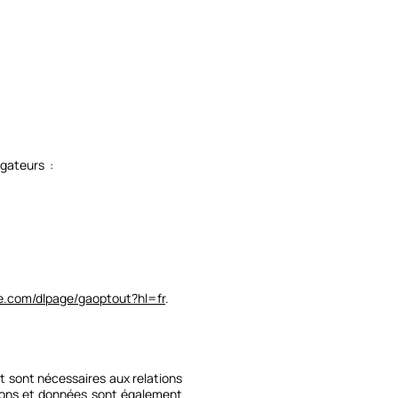
igateurs :
gle.com/dlpage/gaoptout?hl=fr
.
rt sont nécessaires aux relations
tions et données sont également