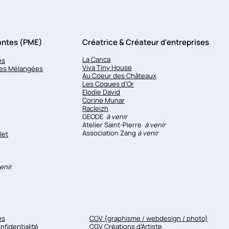
tantes (PME)
Créatrice & Créateur d'entreprises
La Canca
es
Viva Tiny House
res Mélangées
Au Coeur des Châteaux
Les Coques d'Or
Elodie David
Corine Munar
Racleizh
GEODE
à venir
Atelier Saint-Pierre
à venir
Association Zang
à venir
let
enir
es
CGV (graphisme / webdesign / photo)
nfidentialité
CGV Créations d'Artiste