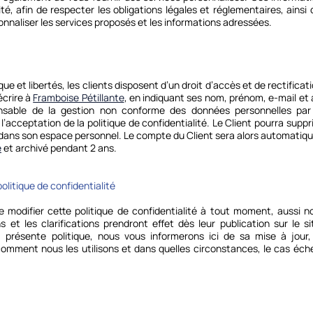
té, afin de respecter les obligations légales et réglementaires, ains
onnaliser les services proposés et les informations adressées.
ue et libertés, les clients disposent d’un droit d’accès et de rectifica
écrire à
Framboise Pétillante
, en indiquant ses nom, prénom, e-mail et
sable de la gestion non conforme des données personnelles par de
 l’acceptation de la politique de confidentialité. Le Client pourra sup
 dans son espace personnel. Le compte du Client sera alors automatiq
e
et archivé pendant 2 ans.
olitique de confidentialité
 modifier cette politique de confidentialité à tout moment, aussi n
 et les clarifications prendront effet dès leur publication sur le 
a présente politique, nous vous informerons ici de sa mise à jour,
comment nous les utilisons et dans quelles circonstances, le cas échéa