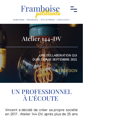
Framboise
pétillante
GRAPHISME • PACKAGING • SITE INTERNET • DEPUIS 2017
Atelier 144-DV
UNE COLLABORATION QUI
DURE DEPUIS SEPTEMBRE
2021
WEBDESIGN
UN PROFESSIONNEL
À L'ÉCOUTE
Vincent a décidé de créer sa propre société
en 2017 : Atelier 144-DV, après plus de 25 ans