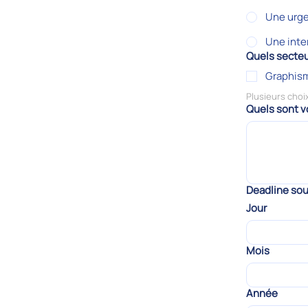
Une urgen
Une inte
Quels secteu
Graphis
Quels sont v
Deadline so
Jour
Mois
Année