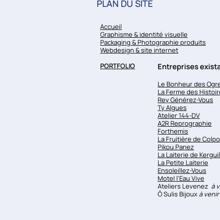
PLAN DU SITE
Accueil
Graphisme & identité visuelle
Packaging & Photographie produits
Webdesign & site internet
PORTFOLIO
Entreprises exis
Le Bonheur des Ogr
La Ferme des Histoi
Rey Générez-Vous
Ty Algues
Atelier 144-DV
A2R Reprographie
Forthemis
La Fruitière de Colpo
Pikou Panez
La Laiterie de Kerguil
La Petite Laiterie
Ensoleillez-Vous
Motel l'Eau Vive
Ateliers Levenez
à v
​Ô Sulis Bijoux
à venir