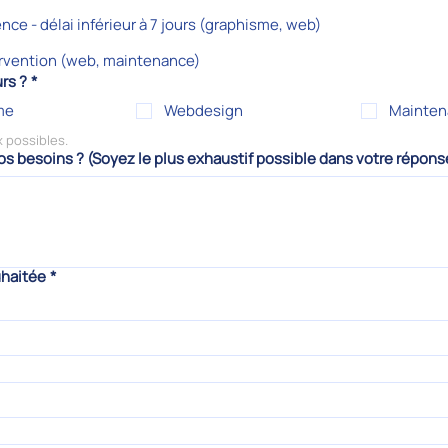
ce - délai inférieur à 7 jours (graphisme, web)
rvention (web, maintenance)
rs ?
*
me
Webdesign
Mainten
Plusieurs choix possibles. 
os besoins ? (Soyez le plus exhaustif possible dans votre répons
uhaitée
*