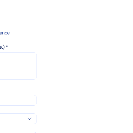
ance
e.)
*