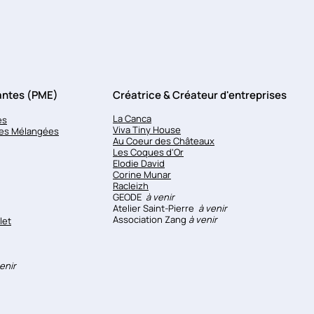
tantes (PME)
Créatrice & Créateur d'entreprises
La Canca
es
Viva Tiny House
res Mélangées
Au Coeur des Châteaux
Les Coques d'Or
Elodie David
Corine Munar
Racleizh
GEODE
à venir
Atelier Saint-Pierre
à venir
Association Zang
à venir
let
enir