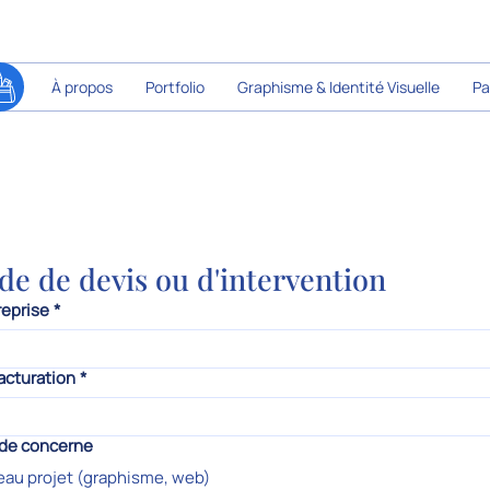
À propos
Portfolio
Graphisme & Identité Visuelle
Pa
e de devis ou d'intervention
reprise
*
acturation
*
de concerne
au projet (graphisme, web)