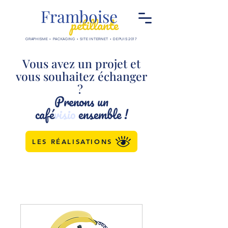
Framboise
pétillante
GRAPHISME • PACKAGING • SITE INTERNET • DEPUIS 2017
Vous avez un projet et
vous souhaitez échanger
?
Prenons un
café
visio
ensemble !
LES RÉALISATIONS