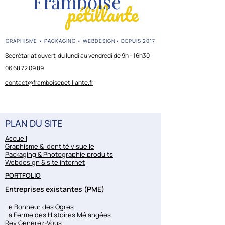
Framboise
pétillante
GRAPHISME • PACKAGING • WEBDESIGN• DEPUIS 2017
Secrétariat ouvert du lundi au vendredi de 9h - 16h30
06 68 72 09 89
contact@framboisepetillante.fr
PLAN DU SITE
Accueil
Graphisme & identité visuelle
Packaging & Photographie produits
Webdesign & site internet
PORTFOLIO
Entreprises existantes (PME)
Le Bonheur des Ogres
La Ferme des Histoires Mélangées
Rey Générez-Vous